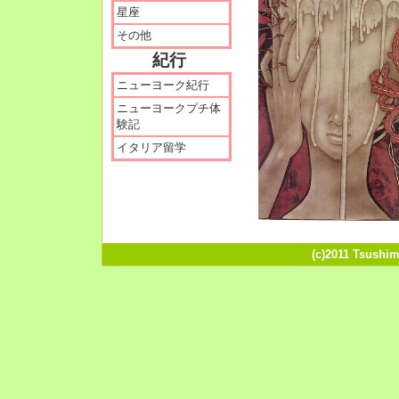
星座
その他
紀行
ニューヨーク紀行
ニューヨークプチ体
験記
イタリア留学
(c)2011 Tsushim