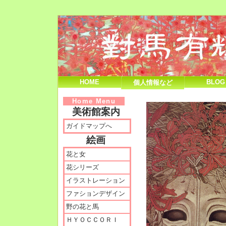
HOME
BLOG
個人情報など
Home Menu
美術館案内
ガイドマップへ
絵画
花と女
花シリーズ
イラストレーション
ファションデザイン
野の花と馬
ＨＹＯＣＣＯＲＩ