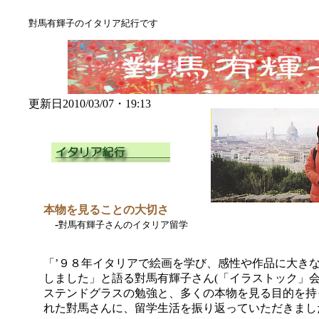
對馬有輝子のイタリア紀行です
更新日
2010/03/07
・
19:13
本物を見ることの大切さ
-
對馬有輝子さんのイタリア留学
「
’９８年イタリアで絵画を学び、感性や作品に大き
しました」と語る對馬有輝子さん(「イラストック」
ステンドグラスの勉強と、多くの本物を見る目的を持
れた對馬さんに、留学生活を振り返っていただきまし