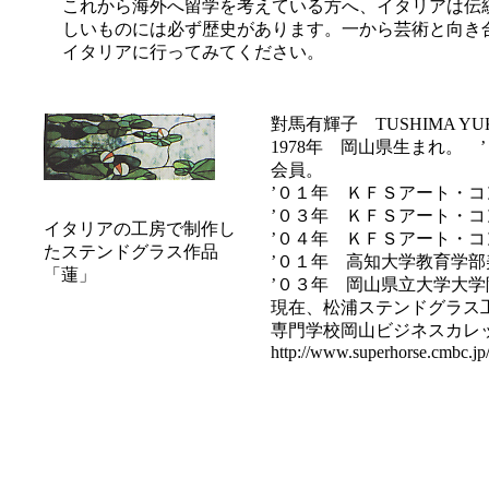
これから海外へ留学を考えている方へ、イタリアは伝
しいものには必ず歴史があります。一から芸術と向き
イタリアに行ってみてください。
對馬有輝子 TUSHIMA YU
1978年 岡山県生まれ。
会員。
’０１年 ＫＦＳアート・
’０３年 ＫＦＳアート・
イタリアの工房で制作し
’０４年 ＫＦＳアート・
たステンドグラス作品
’０１年 高知大学教育学
「蓮」
’０３年 岡山県立大学大
現在、松浦ステンドグラス
専門学校岡山ビジネスカレ
http://www.superhorse.cmbc.jp