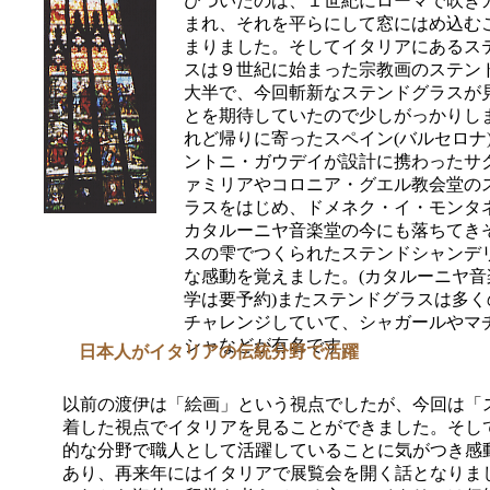
びついたのは、１世紀にローマで吹き
まれ、それを平らにして窓にはめ込む
まりました。そしてイタリアにあるス
スは９世紀に始まった宗教画のステン
大半で、今回斬新なステンドグラスが
とを期待していたので少しがっかりし
れど帰りに寄ったスペイン(バルセロナ
ントニ・ガウデイが設計に携わったサ
ァミリアやコロニア・グエル教会堂の
ラスをはじめ、ドメネク・イ・モンタ
カタルーニヤ音楽堂の今にも落ちてき
スの雫でつくられたステンドシャンデ
な感動を覚えました。(カタルーニヤ音
学は要予約)またステンドグラスは多く
チャレンジしていて、シャガールやマ
シャなどが有名です。
日本人がイタリアの伝統分野で活躍
以前の渡伊は「絵画」という視点でしたが、今回は「
着した視点でイタリアを見ることができました。そし
的な分野で職人として活躍していることに気がつき感
あり、再来年にはイタリアで展覧会を開く話となりま