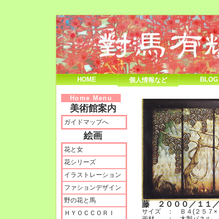
HOME
BLOG
個人情報など
Home Menu
美術館案内
ガイドマップへ
絵画
花と女
花シリーズ
イラストレーション
ファションデザイン
野の花と馬
藤 ２０００／１１
サイズ ： Ｂ４(２５７×
ＨＹＯＣＣＯＲＩ
画材 ： 木製パネル、