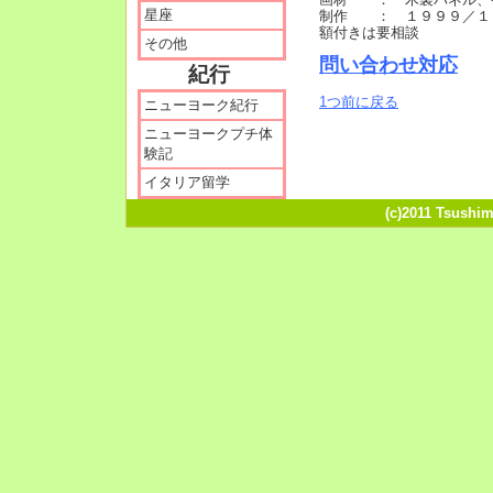
星座
制作 ： １９９９／１
額付きは要相談
その他
問い合わせ対応
紀行
1つ前に戻る
ニューヨーク紀行
ニューヨークプチ体
験記
イタリア留学
(c)2011 Tsushim