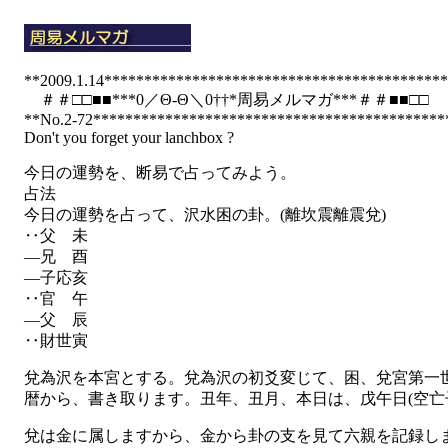
**2009.1.14******************************************
＃＃□□■■***0／Θ-Θ＼0††*周易メルマガ***＃＃■■□□
**No.2-72********************************************
Don't you forget your lanchbox ?
今日の運勢を、断易で占ってみよう。
占法
今日の運勢を占って、沢水困の卦。(離坎震離震兌)
‥父 未
―兄 酉
―子応亥
‥官 午
―父 辰
‥財世寅
兌為沢を本宮とする。兌為沢の初爻変じて、困、兌宮第一
暦から、書き取ります。丑年、丑月、本日は、戊午日(空亡
兌は金に属しますから、金から卦の支を見て六親を記録し